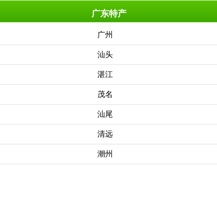
广东特产
广州
汕头
湛江
茂名
汕尾
清远
潮州